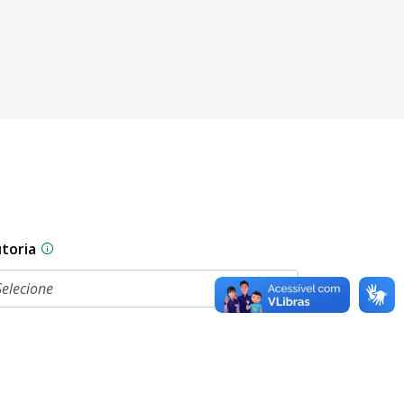
toria
sam por diferentes estágios durante o processo legislati
As proposições legislativas na CLDF podem ser origi