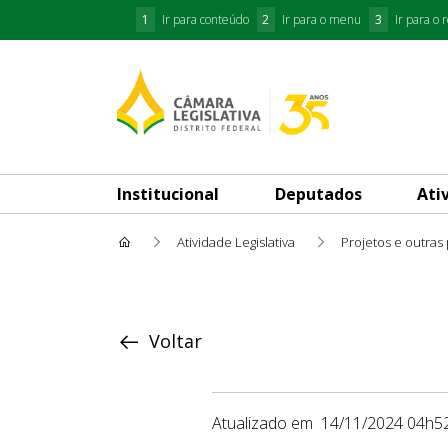
1
Ir para conteúdo
2
Ir para o menu
3
Ir para o 
Institucional
Deputados
Ati
Atividade Legislativa
Projetos e outras
Proposição
Voltar
Atualizado em
14/11/2024 04h5