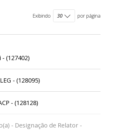
Exibindo
por página
 - (127402)
ELEG - (128095)
ACP - (128128)
(a) - Designação de Relator -