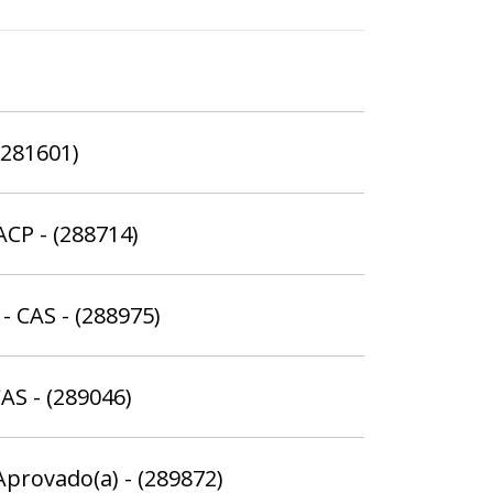
(281601)
ACP - (288714)
- CAS - (288975)
AS - (289046)
Aprovado(a) - (289872)