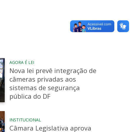
 (PCDF) como agente e se aposentou
te quase 12 anos. É formado em
 em gestão pública pela Faculdade
 Condomínios do Distrito Federal
são de Assuntos Fundiários da CLDF,
AGORA É LEI
re 2017 e 2018. Foi diretor
Nova lei prevê integração de
2022, quando se licenciou para
câmeras privadas aos
sistemas de segurança
pública do DF
INSTITUCIONAL
Câmara Legislativa aprova