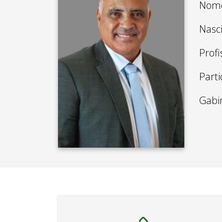
Nome
Nasc
Profi
Parti
Gabi