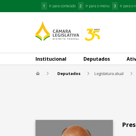
1
Ir para conteúdo
2
Ir para o menu
3
Ir para o 
Institucional
Deputados
Ati
Deputados
Legislatura atual
Wellington Luiz
Pres