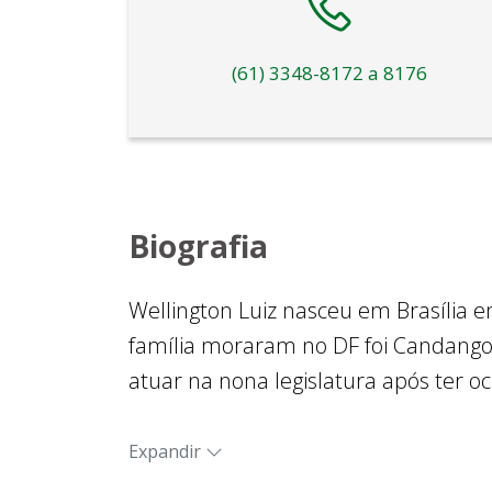
(61) 3348-8172 a 8176
Biografia
Wellington Luiz nasceu em Brasília e
família moraram no DF foi Candangolâ
atuar na nona legislatura após ter 
terceiro mandato, em 1° de janeiro d
Expandir
Iniciou a carreira profissional como