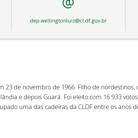
dep.wellingtonluiz@cl.df.gov.br
m 23 de novembro de 1966. Filho de nordestinos, 
ndia e depois Guará. Foi eleito com 16.933 votos
ocupado uma das cadeiras da CLDF entre os anos de
e 2023, foi eleito por unanimidade para a presidê
 bancário no antigo Banco Nacional e, em 1988, pa