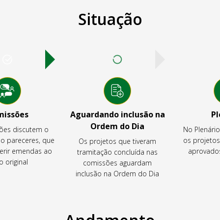
Situação
missões
Aguardando inclusão na
Pl
Ordem do Dia
ões discutem o
No Plenári
ão pareceres, que
os projeto
Os projetos que tiveram
rir emendas ao
aprovados
tramitação concluída nas
o original
comissões aguardam
inclusão na Ordem do Dia