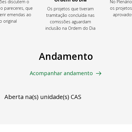
ões discutem o
No Plenári
ão pareceres, que
os projeto
Os projetos que tiveram
rir emendas ao
aprovados
tramitação concluída nas
o original
comissões aguardam
inclusão na Ordem do Dia
Andamento
Acompanhar andamento
Aberta na(s) unidade(s) CAS