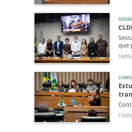
SESSÃ
CLDF
Sess
que 
16/05
COMIS
Est
tran
Cont
15/05