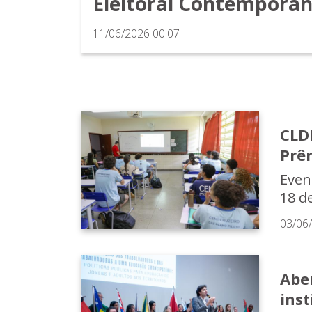
Eleitoral Contemporâ
11/06/2026 00:07
CLD
Prê
Even
18 d
03/06
Abe
inst