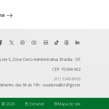
ma
ote 5, Zona Cívico-Administrativa, Brasília - DF
CEP: 70.094-902
(61) 3348-8000
imento: das 9h às 19h - ouvidoria@cl.df.gov.br
2026
Extranet
Mapa do site