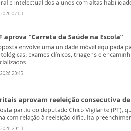
ural e intelectual dos alunos com altas habilid
/2026 07:00
F aprova “Carreta da Saúde na Escola”
oposta envolve uma unidade móvel equipada par
tológicas, exames clínicos, triagens e encamin
cializados
/2026 23:45
ritais aprovam reeleição consecutiva de 
osta partiu do deputado Chico Vigilante (PT), q
a com relação à reeleição dificulta preenchime
/2026 20:10