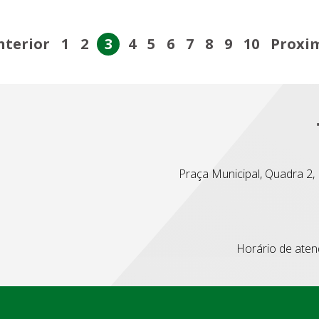
nterior
1
2
3
4
5
6
7
8
9
10
Proxi
Praça Municipal, Quadra 2, L
Horário de atend