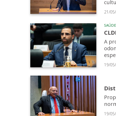
cult
21/05
SAÚDE
CLD
A pr
odon
espe
19/05
Dist
Prop
norm
19/05