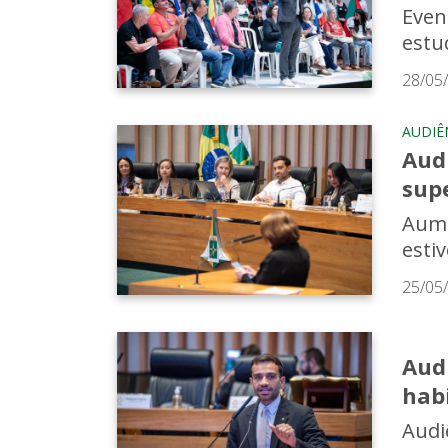
Even
estu
28/05
AUDIÊ
Audi
sup
Aume
esti
25/05
Aud
hab
Audi