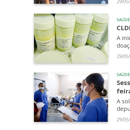
29/05
SAÚDE
CLD
A in
doaç
29/05
SAÚDE
Ses
feir
A so
depu
29/05