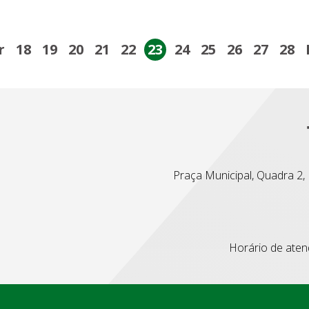
r
18
19
20
21
22
23
24
25
26
27
28
Praça Municipal, Quadra 2, L
Horário de atend