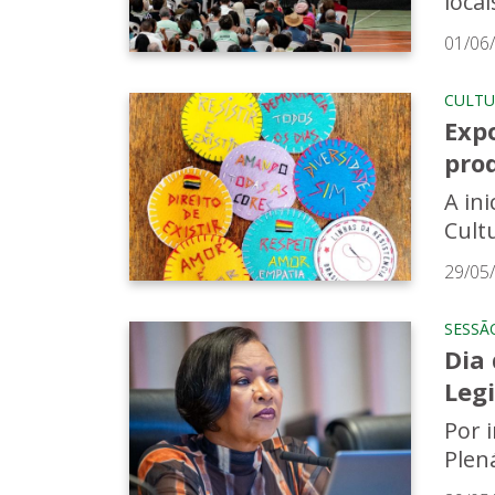
loca
01/06
CULTU
Exp
pro
A in
Cult
29/05
SESSÃ
Dia
Legi
Por 
Plen