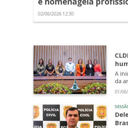
e homenageia profissi
02/06/2026 12:30
CLD
hum
A in
da a
01/06
SESSÃ
Del
Bras