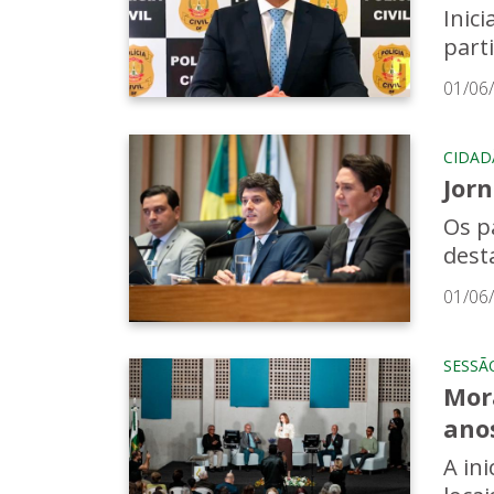
Inic
part
01/06
CIDAD
Jorn
Os p
dest
01/06
SESSÃ
Mor
ano
A in