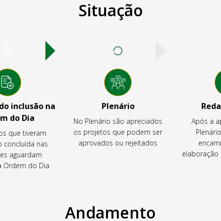
Situação
o inclusão na
Plenário
Reda
m do Dia
No Plenário são apreciados
Após a a
os projetos que podem ser
Plenário
os que tiveram
aprovados ou rejeitados
encami
o concluída nas
elaboração 
es aguardam
na Ordem do Dia
Andamento