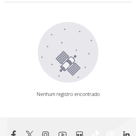
Nenhum registro encontrado
Nenhum registro encontrado