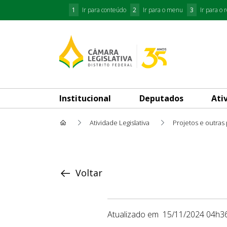
1
Ir para conteúdo
2
Ir para o menu
3
Ir para o 
Institucional
Deputados
Ati
Atividade Legislativa
Projetos e outras
Proposição
Voltar
Atualizado em
15/11/2024 04h3