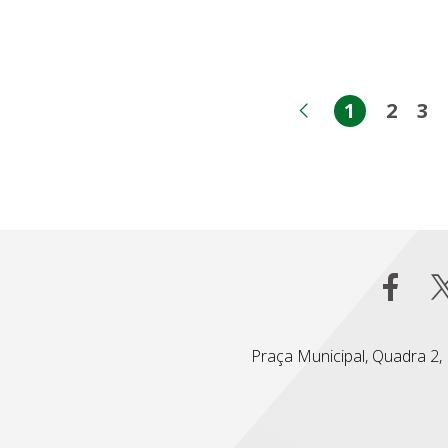
1
2
3
Página
Pági
Pá
Página anter
Praça Municipal, Quadra 2, L