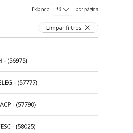
Exibindo
por página
Limpar filtros
i - (56975)
ELEG - (57777)
ACP - (57790)
ESC - (58025)