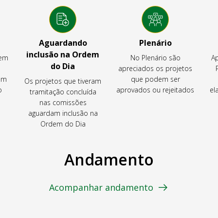
Aguardando
Plenário
inclusão na Ordem
tem
No Plenário são
Ap
do Dia
apreciados os projetos
em
que podem ser
Os projetos que tiveram
o
aprovados ou rejeitados
el
tramitação concluída
nas comissões
aguardam inclusão na
Ordem do Dia
Andamento
Acompanhar andamento