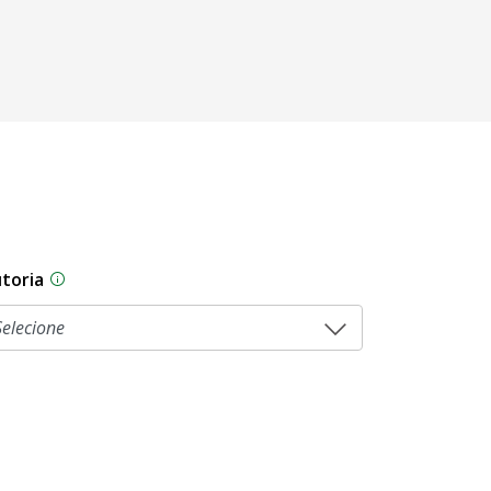
toria
sam por diferentes estágios durante o processo legislati
As proposições legislativas na CLDF podem ser origi