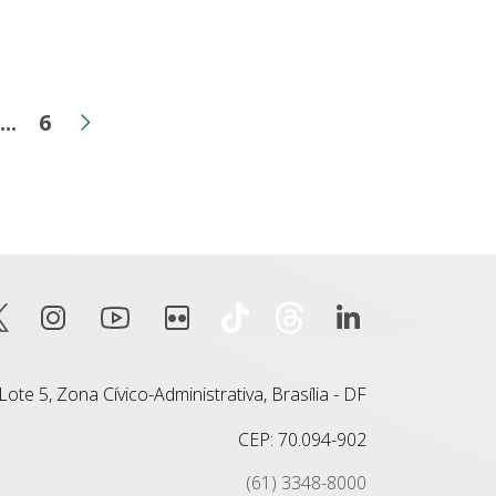
...
6
na
gina
Páginas intermediárias
Página
ior
Próxima página
ote 5, Zona Cívico-Administrativa, Brasília - DF
CEP: 70.094-902
(61) 3348-8000