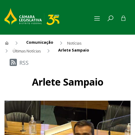
Comunicação
Notícias
Arlete Sampaio
Últimas Notícias
Últimas Notícias
RSS
Arlete Sampaio