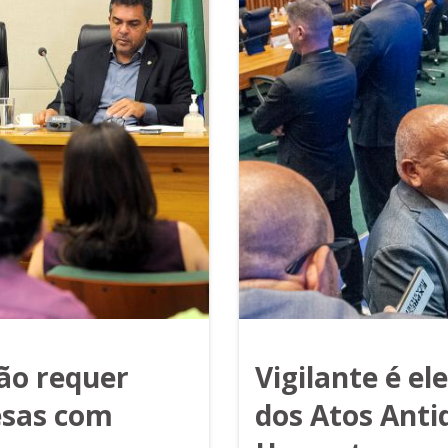
ção requer
Vigilante é el
esas com
dos Atos Anti