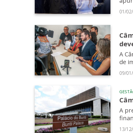
apur
01/02
Câm
dev
A Câ
de i
09/01
GESTÃ
Câm
A pr
fina
13/12