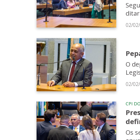
Segu
dita
02/02
Pep
O de
Legis
02/02
CPI D
Pres
defi
Os s