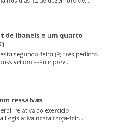
ia nos dias 12 de dezembro de...
 de Ibaneis e um quarto
9)
nesta segunda-feira (9) três pedidos
ssível omissão e prev...
om ressalvas
al, relativa ao exercício
Legislativa nesta terça-feir...