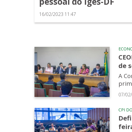
pessoal do Iges-DF
16/02/2023 11:47
ECON
CEOF
de s
A Co
prime
07/02
CPI D
Defi
feir