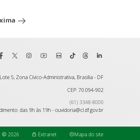
xima
ote 5, Zona Cívico-Administrativa, Brasília - DF
CEP: 70.094-902
(61) 3348-8000
imento: das 9h às 19h - ouvidoria@cl.df.gov.br
2026
Extranet
Mapa do site