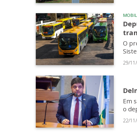
MOBIL
Dep
tran
O pr
Siste
29/11
Del
Em s
o de
22/11