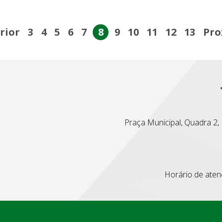
rior
3
4
5
6
7
8
9
10
11
12
13
Pro
Praça Municipal, Quadra 2, L
Horário de atend