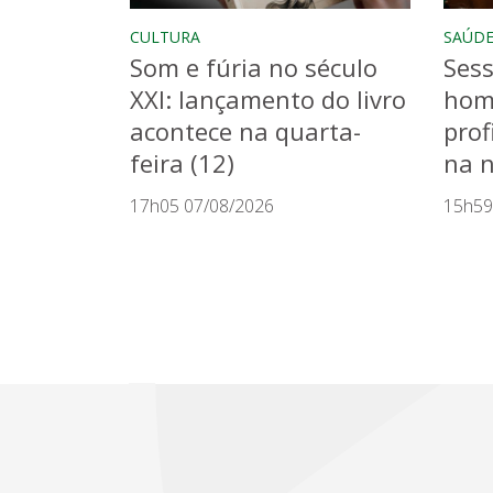
CULTURA
SAÚD
Som e fúria no século
Sess
XXI: lançamento do livro
hom
acontece na quarta-
prof
feira (12)
na n
17h05 07/08/2026
15h59