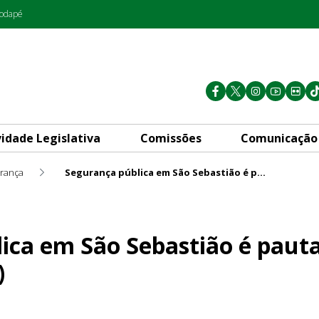
rodapé
vidade Legislativa
Comissões
Comunicação
rança
Segurança pública em São Sebastião é pauta de audiência nesta sexta (24)
astião é pauta de audiência 
ica em São Sebastião é pauta
)