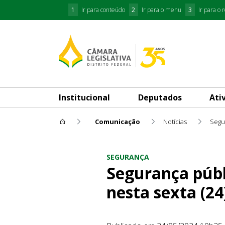
1
Ir para conteúdo
2
Ir para o menu
3
Ir para o 
Institucional
Deputados
Ati
Comunicação
Notícias
Segu
Segurança pública em São Seb
SEGURANÇA
Segurança públ
nesta sexta (24