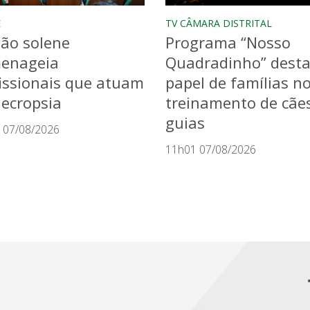
E
TV CÂMARA DISTRITAL
ão solene
Programa “Nosso
enageia
Quadradinho” dest
issionais que atuam
papel de famílias n
ecropsia
treinamento de cãe
guias
 07/08/2026
11h01 07/08/2026