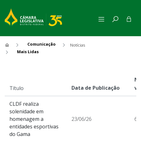
Comunicação
Notícias
Mais Lidas
Mais Lidas
Nú
Data de Publicação
vi
Título
CLDF realiza
solenidade em
homenagem a
23/06/26
64
entidades esportivas
do Gama