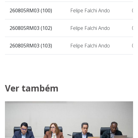
260805RM03 (100)
Felipe Falchi Ando
05
260805RM03 (102)
Felipe Falchi Ando
05
260805RM03 (103)
Felipe Falchi Ando
05
Ver também