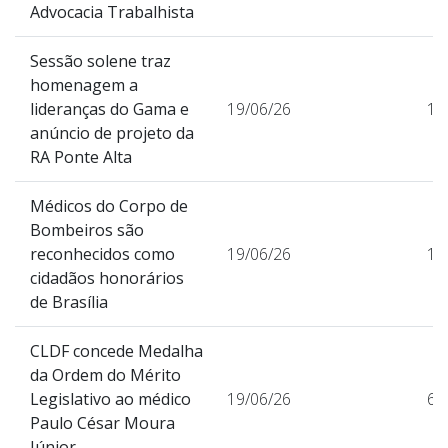
Advocacia Trabalhista
Sessão solene traz
homenagem a
lideranças do Gama e
19/06/26
11
anúncio de projeto da
RA Ponte Alta
Médicos do Corpo de
Bombeiros são
reconhecidos como
19/06/26
19
cidadãos honorários
de Brasília
CLDF concede Medalha
da Ordem do Mérito
Legislativo ao médico
19/06/26
60
Paulo César Moura
Júnior