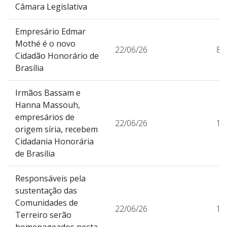
Câmara Legislativa
Empresário Edmar
Mothé é o novo
22/06/26
81
Cidadão Honorário de
Brasília
Irmãos Bassam e
Hanna Massouh,
empresários de
22/06/26
11
origem síria, recebem
Cidadania Honorária
de Brasília
Responsáveis pela
sustentação das
Comunidades de
22/06/26
10
Terreiro serão
homenageados nesta