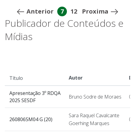
Anterior
7
12
Proxima
Publicador de Conteúdos e
Mídias
Autor
Da
Título
Apresentação 3º RDQA
Bruno Sodre de Moraes
06
2025 SESDF
Sara Raquel Cavalcante
260806SM04 G (20)
06
Goerhing Marques