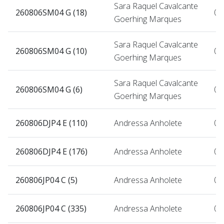
Sara Raquel Cavalcante
260806SM04 G (18)
06
Goerhing Marques
Sara Raquel Cavalcante
260806SM04 G (10)
06
Goerhing Marques
Sara Raquel Cavalcante
260806SM04 G (6)
06
Goerhing Marques
260806DJP4 E (110)
Andressa Anholete
06
260806DJP4 E (176)
Andressa Anholete
06
260806JP04 C (5)
Andressa Anholete
06
260806JP04 C (335)
Andressa Anholete
06