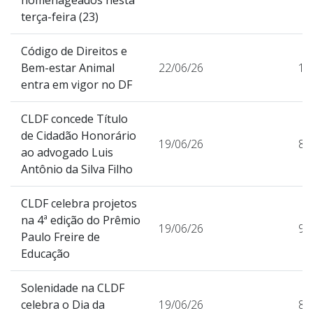
terça-feira (23)
Código de Direitos e
Bem-estar Animal
22/06/26
13
entra em vigor no DF
CLDF concede Título
de Cidadão Honorário
19/06/26
85
ao advogado Luis
Antônio da Silva Filho
CLDF celebra projetos
na 4ª edição do Prêmio
19/06/26
98
Paulo Freire de
Educação
Solenidade na CLDF
celebra o Dia da
19/06/26
87