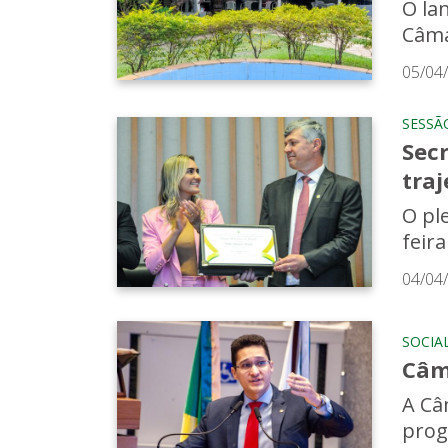
O la
Câmar
05/04
SESSÃ
Secr
tra
O pl
feira
04/04
SOCIA
Câm
A Câ
prog