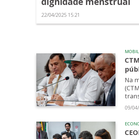
dignidade menstrual
22/04/2025 15:21
MOBIL
CTM
públ
Na m
(CTM
trans
09/04
ECON
CEO