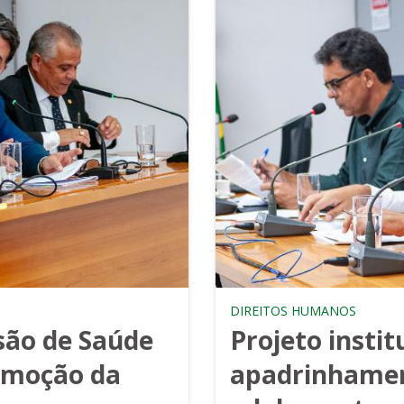
DIREITOS HUMANOS
são de Saúde
Projeto institu
omoção da
apadrinhamen