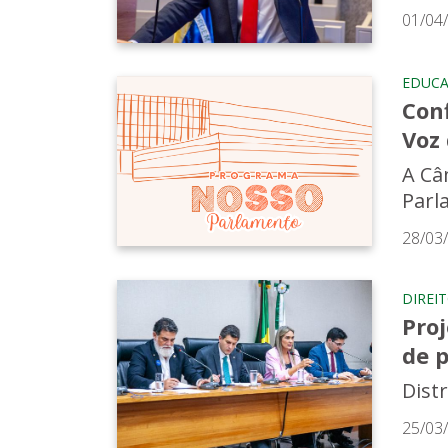
01/04
EDUC
Con
Voz
A Câ
Parl
28/03
DIREI
Pro
de 
Dist
25/03