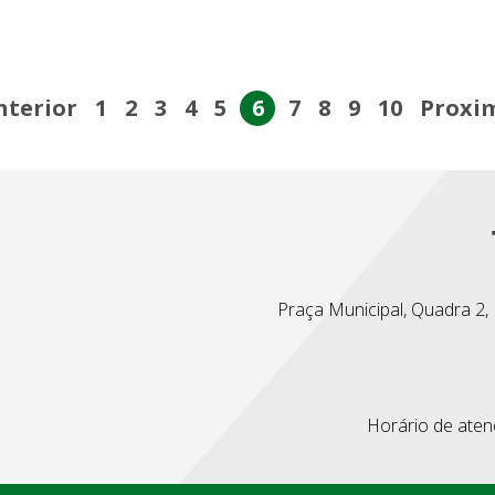
nterior
1
2
3
4
5
6
7
8
9
10
Proxi
Praça Municipal, Quadra 2, L
Horário de atend