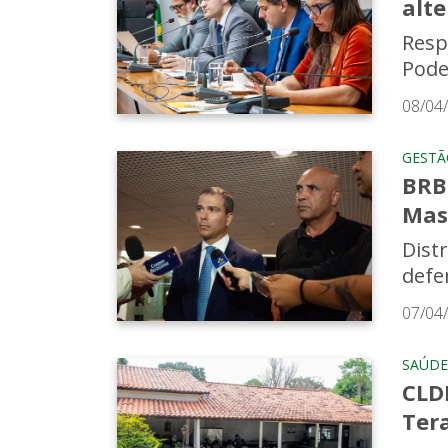
alt
Resp
Pode
08/04
GESTÃ
BRB
Mas
Dist
defe
07/04
SAÚDE
CLD
Tera