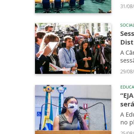
31/08
SOCIA
Sess
Dist
A Câm
sess
29/08
EDUC
“EJA
será
A Ed
no p
25/08