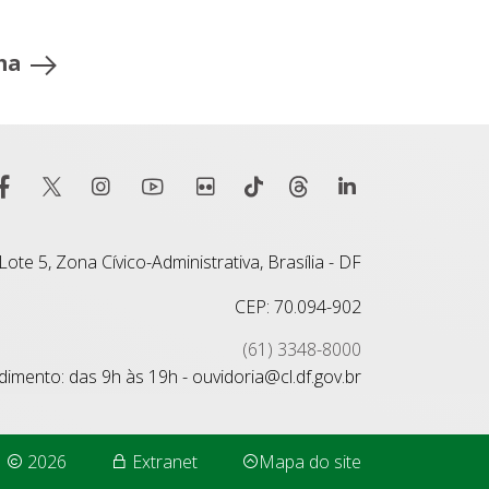
ma
ote 5, Zona Cívico-Administrativa, Brasília - DF
CEP: 70.094-902
(61) 3348-8000
imento: das 9h às 19h - ouvidoria@cl.df.gov.br
2026
Extranet
Mapa do site