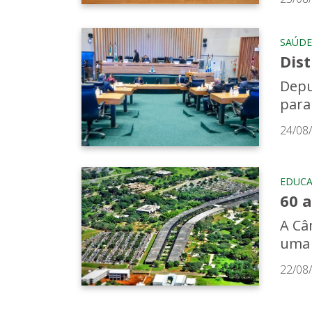
SAÚDE
Dist
Depu
para
24/08
EDUC
60 
A Câm
uma 
22/08