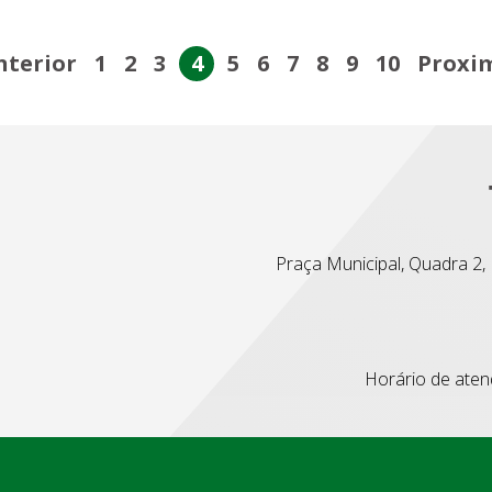
nterior
1
2
3
4
5
6
7
8
9
10
Proxi
Praça Municipal, Quadra 2, L
Horário de atend