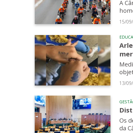
A Câ
home
15/09
EDUC
Arle
mer
Medi
obje
13/09
GESTÃ
Dist
Os d
da Câ