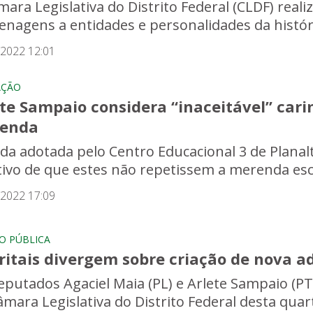
mara Legislativa do Distrito Federal (CLDF) real
nagens a entidades e personalidades da história
/2022 12:01
AÇÃO
te Sampaio considera “inaceitável” cari
enda
da adotada pelo Centro Educacional 3 de Plana
tivo de que estes não repetissem a merenda escol
/2022 17:09
O PÚBLICA
ritais divergem sobre criação de nova a
eputados Agaciel Maia (PL) e Arlete Sampaio (PT
mara Legislativa do Distrito Federal desta quarta