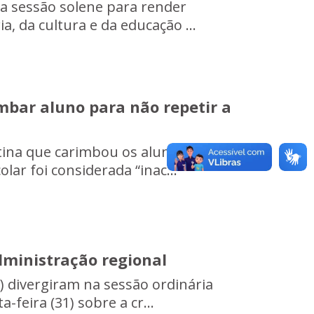
iza sessão solene para render
, da cultura e da educação ...
mbar aluno para não repetir a
ltina que carimbou os alunos com o
ar foi considerada “inac...
dministração regional
) divergiram na sessão ordinária
-feira (31) sobre a cr...