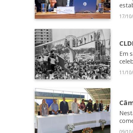
estab
17/10
CLD
Em s
cele
11/10
Câm
Nest
come
09/10