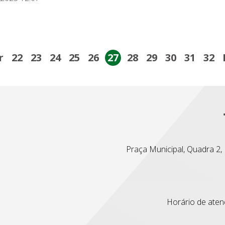
r
22
23
24
25
26
27
28
29
30
31
32
Praça Municipal, Quadra 2, L
Horário de atend