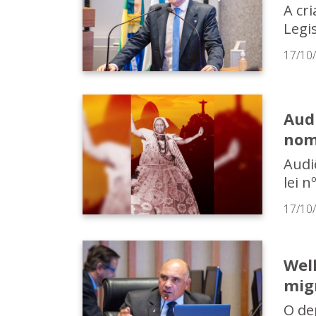
A cr
Legis
17/10
Aud
nom
Audiê
lei 
17/10
Well
mig
O de