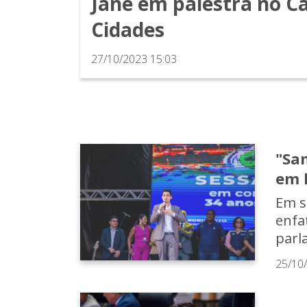
Jane em palestra no C
Cidades
27/10/2023 15:03
"Sa
em 
Em s
enfa
parl
25/10