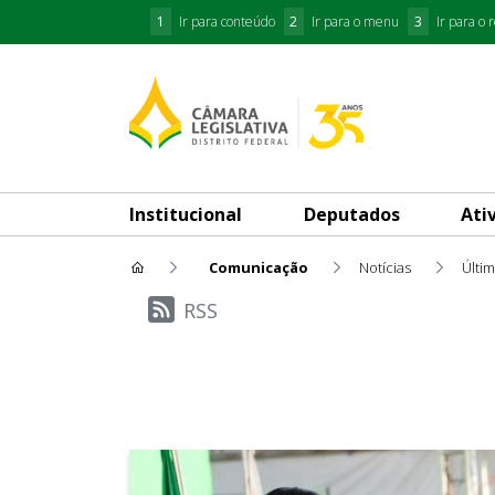
1
Ir para conteúdo
2
Ir para o menu
3
Ir para o 
Institucional
Deputados
Ati
Comunicação
Notícias
Últim
Últimas Notícias
RSS