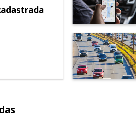
ucia Helena Marques Araújo, é mãe de Luisa. Forma
adastrada
a o serviço público aos 18 anos, como
servidora d
 em ciência e tecnologia da Capes (2013-201
esde 2014)
licenciada para o mandato parlamenta
 e Gestão Governamental, com MBA em Gestão de Pr
, com relatos pessoais e estímulo à participação da
l com 7.665 votos.
É autora do projeto que criou o 
Especial da Mulher da Câmara Legislativa do Dist
uedoteca, biblioteca ou creche no seu espaço, que
seis anos e tenham programas de educação para g
adas
na CLDF (2018-2022)