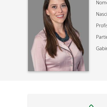
Nome
Nasc
Profi
Parti
Gabi