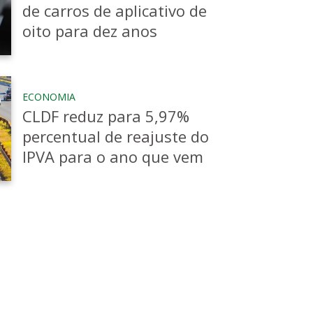
da em Ciência Política pela
de carros de aplicativo de
a Polícia Federal (2004-2013)
oito para dez anos
;
4)
e, atualmente, é
servidora do
r.
ECONOMIA
ojetos, e coautora do livro
CLDF reduz para 5,97%
 mulher na política.
percentual de reajuste do
IPVA para o ano que vem
Selo Empresa Amiga da Primeira
rito Federal, que premia anualmente
 flexibilizam horários para
estantes, entre outros.