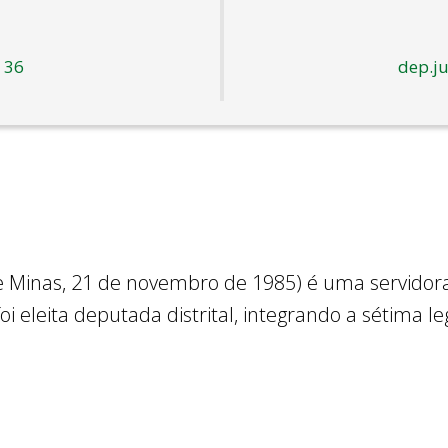
 36
dep.ju
Minas, 21 de novembro de 1985) é uma servidora p
oi eleita deputada distrital, integrando a sétima 
cial da Mulher da Câmara Legislativa do DF para o
omia, Orçamento e Finanças
(CEOF)
e presidente