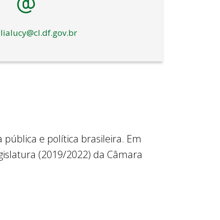
lialucy@cl.df.gov.br
ública e política brasileira. Em
legislatura (2019/2022) da Câmara
s biênios 2019/2020 e 2021/2022. É
 da
Comissão de Desenvolvimento