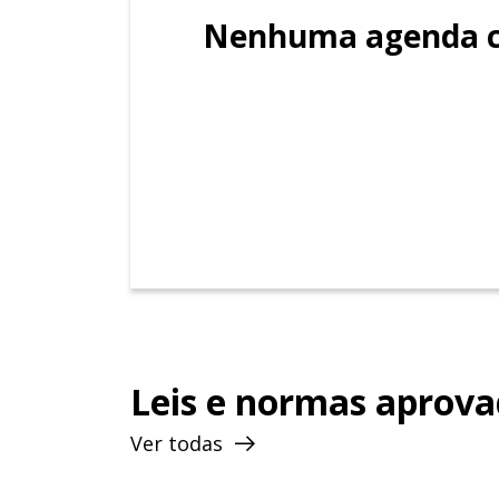
Filha de Júlio Roberto de Araújo e L
Nenhuma agenda c
Universidade de Brasília, entrou par
depois, assumiu o cargo de
analista
Conselho Nacional de Justiça (d
É especialista em Políticas Públicas
‘Candidato de Primeira Viagem’
Em 2018 foi eleita deputada distrita
Infância
, lançado pela Procuradoria 
empresas que tenham berçário, brinq
funcionários com filhos menores de 
Leis e normas aprov
Ver todas
Procuradora Especial da Mulher 