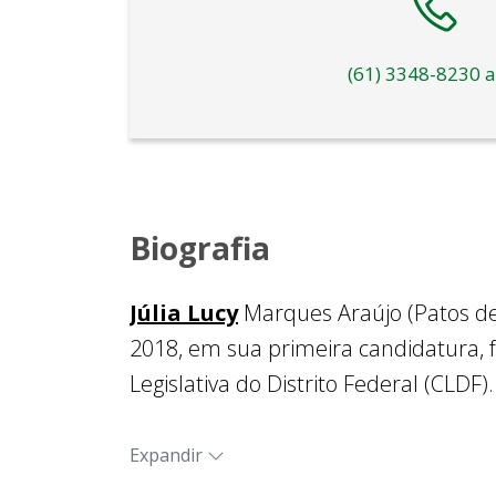
(61) 3348-8230 a
Biografia
Júlia Lucy
Marques Araújo (Patos de 
2018, em sua primeira candidatura, f
Legislativa do Distrito Federal (CLDF).
Na Casa, foi eleita Procuradora Espe
Expandir
membro titular da
Comissão de Econ