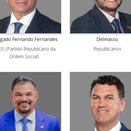
egado Fernando Fernandes
Delmasso
S (Partido Republicano da
Republicanos
Ordem Social)