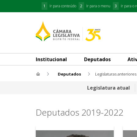
1
Ir para conteúdo
2
Ir para o menu
3
Ir para o 
Institucional
Deputados
Ati
Deputados
Legislaturas anteriores
OLD - (2019 - 2022) Oitava Le
Legislatura atual
Deputados 2019-2022