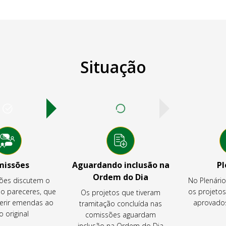
Situação
missões
Aguardando inclusão na
Pl
Ordem do Dia
ões discutem o
No Plenári
ão pareceres, que
os projeto
Os projetos que tiveram
rir emendas ao
aprovados
tramitação concluída nas
o original
comissões aguardam
inclusão na Ordem do Dia