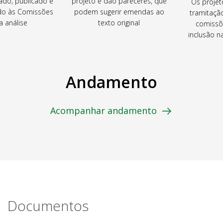
ado, publicado e
projeto e dão pareceres, que
Os projet
o às Comissões
podem sugerir emendas ao
tramitaçã
a análise
texto original
comissõ
inclusão 
Andamento
Acompanhar andamento
Documentos