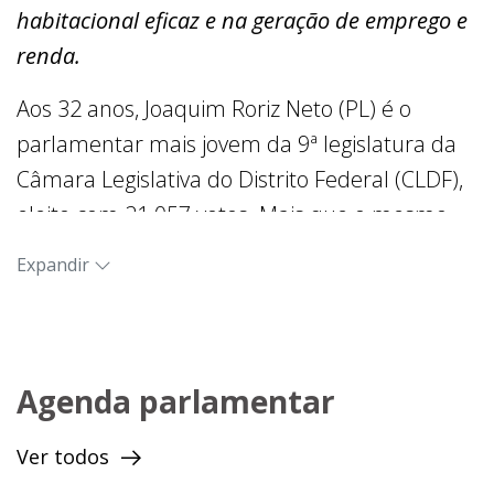
habitacional eficaz e na geração de emprego e
renda.
Aos 32 anos, Joaquim Roriz Neto (PL) é o
parlamentar mais jovem da 9ª legislatura da
Câmara Legislativa do Distrito Federal (CLDF),
eleito com 21.057 votos. Mais que o mesmo
nome, compartilha as bandeiras históricas do
Expandir
avô Joaquim Roriz, com propostas voltadas
para as classes mais necessitadas da
população. É o único herdeiro político eleito do
exgovernador.
Agenda parlamentar
Formado em ciências políticas pela
Ver todos
Universidade de Nova York (EUA), aprendeu