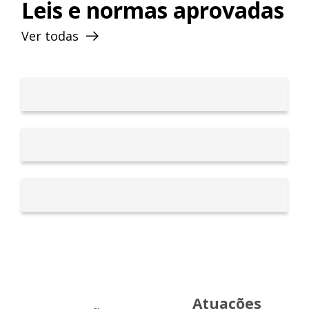
Leis e normas aprovadas
presidente da Comissão de Economia,
Orçamento e Finanças (CEOF).
Ver todas
Atuações