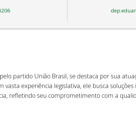
8206
dep.eduar
pelo partido União Brasil, se destaca por sua atua
om vasta experiência legislativa, ele busca soluç
cia, refletindo seu comprometimento com a quali
 é autor da Lei Mães Atípicas, estabelecendo o p
e apoio às mães de crianças com necessidades espec