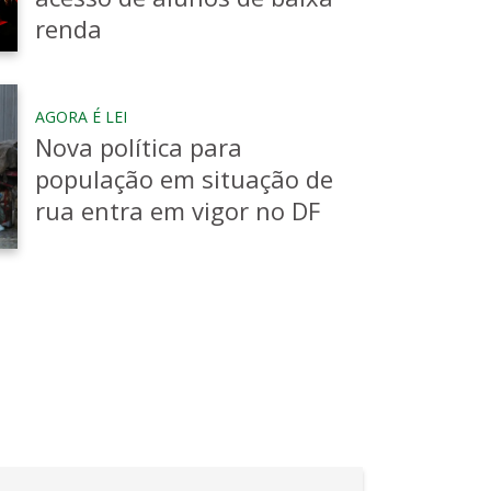
onadas, ele consolida sua influência
renda
o e eficaz.
AGORA É LEI
Nova política para
população em situação de
rua entra em vigor no DF