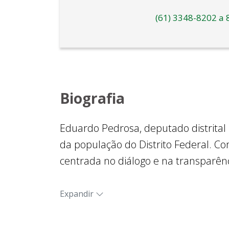
(61) 3348-8202 a 
Biografia
Eduardo Pedrosa, deputado distrital 
da população do Distrito Federal. C
centrada no diálogo e na transparên
DF.
Expandir
Dedicado às causas sociais, Pedrosa
que oferece orientação psicossocial 