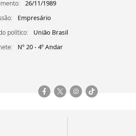
imento:
26/11/1989
ssão:
Empresário
do político:
União Brasil
nete:
Nº 20 - 4º Andar