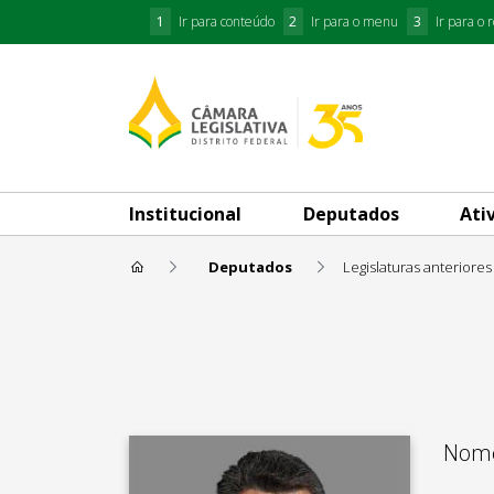
1
Ir para conteúdo
2
Ir para o menu
3
Ir para o 
Institucional
Deputados
Ati
Deputados
Legislaturas anteriores
Eduardo Pedrosa
Nome