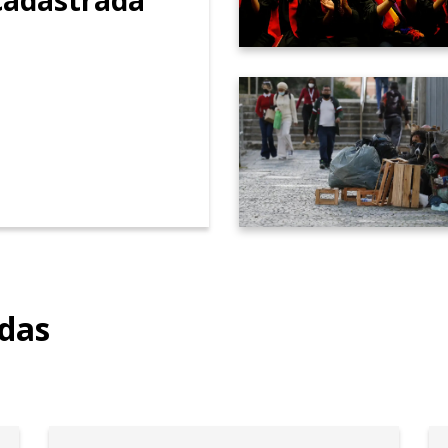
de 2.000 proposições apresentadas e 53 leis sanci
destacando-se como um representante comprometid
adas