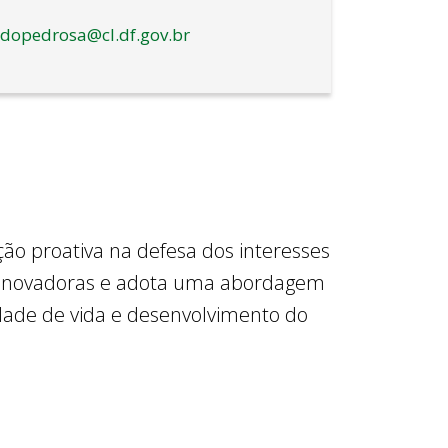
dopedrosa@cl.df.gov.br
ção proativa na defesa dos interesses
ões inovadoras e adota uma abordagem
dade de vida e desenvolvimento do
rograma "Cuidando de quem cuida",
íficas. Ele destaca os desafios