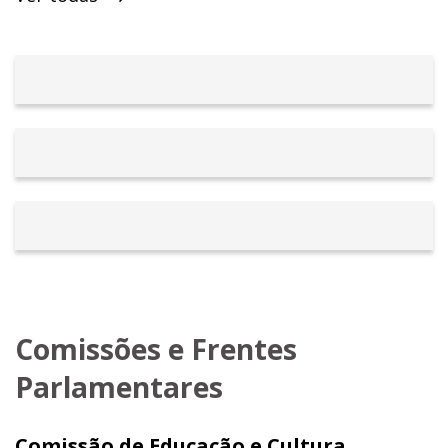
2012.
São diversas as leis em vigor de minha autoria.
Destaco o Código Sanitário, importante
instrumento em defesa da saúde pública e da
cidadania.
Comissões e Frentes
Parlamentares
Comissão de Educação e Cultura