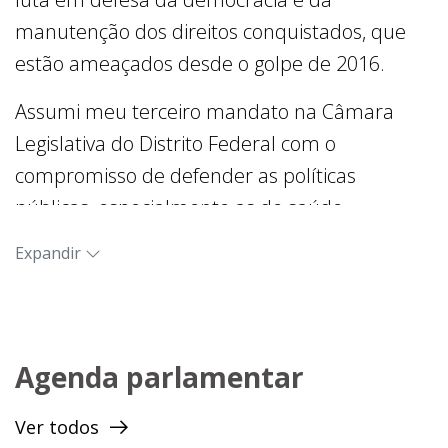
manutenção dos direitos conquistados, que
estão ameaçados desde o golpe de 2016.
Assumi meu terceiro mandato na Câmara
Legislativa do Distrito Federal com o
compromisso de defender as políticas
públicas, especialmente as de saúde,
educação e desenvolvimento social, que estão
Expandir
sendo desmontadas desde a Emenda
Constitucional 95, que congelou os
investimentos público.
Agenda parlamentar
Minha história de atuação política e
parlamentar é pautada pela defesa dos
Ver todos
direitos da classe trabalhadora, das mulheres,