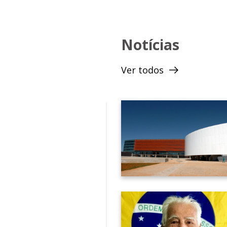
e e delegada no Distrito Federal.
do Gama e vice-presidente dos Conselhos de Segurança do DF. A
Notícias
e diretora da regional de ensino. É formada em pedagogia e Bach
Ver todos
administração do Gama, realizou um bom trabalho. Com isso, seu
a cidade.
ta vez na Câmara Legislativa do DF.