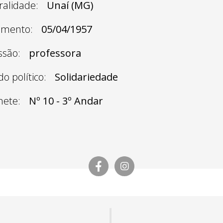
ralidade:
Unaí (MG)
imento:
05/04/1957
ssão:
professora
do político:
Solidariedade
nete:
Nº 10 - 3º Andar