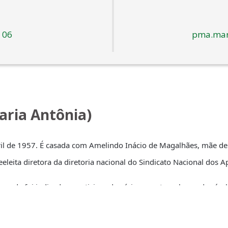
 06
pma.mar
aria Antônia)
 de 1957. É casada com Amelindo Inácio de Magalhães, mãe de do
 reeleita diretora da diretoria nacional do Sindicato Nacional do
 onde foi indicada a participar de vários eventos, alguns de nív
Climáticas (COP 20) no Peru, em dezembro de 2014.