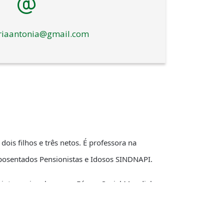
iaantonia@gmail.com
is filhos e três netos. É professora na
s Aposentados Pensionistas e Idosos SINDNAPI.
el internacional como o Fórum Social Mundial na