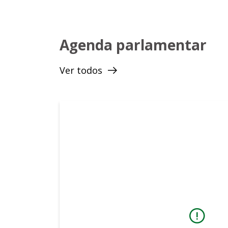
É umas das fundadoras do partido Solidariedad
Também é presidente do Conselho de Segurança 
Agenda parlamentar
do Governo do Distrito Federal, entre eles o d
universitária.
Ver todos
Profa. Maria Antônia esteve ainda à frente da 
Deixando um legado de obras e benfeitorias pel
Agora ela está assumindo uma nova missão, des