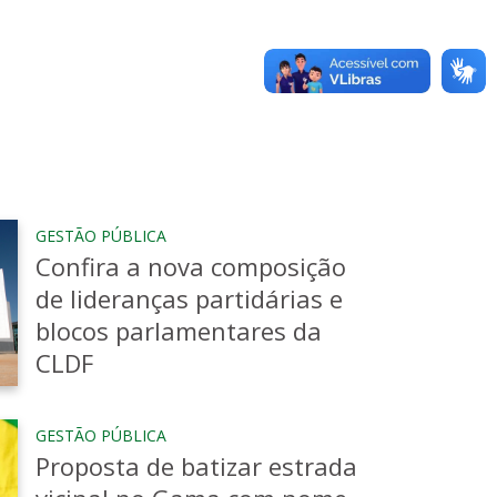
lém disso, ocupou diversos cargos nas esferas
arel em Direito e Pós-graduada em docência
 mandato teve uma boa aceitação popular.
GESTÃO PÚBLICA
Confira a nova composição
de lideranças partidárias e
blocos parlamentares da
CLDF
GESTÃO PÚBLICA
Proposta de batizar estrada