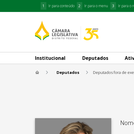
1
Ir para conteúdo
2
Ir para o menu
3
Ir para o 
Institucional
Deputados
Ati
Deputados
Deputados fora de exe
Professora Maria Antônia
Nome