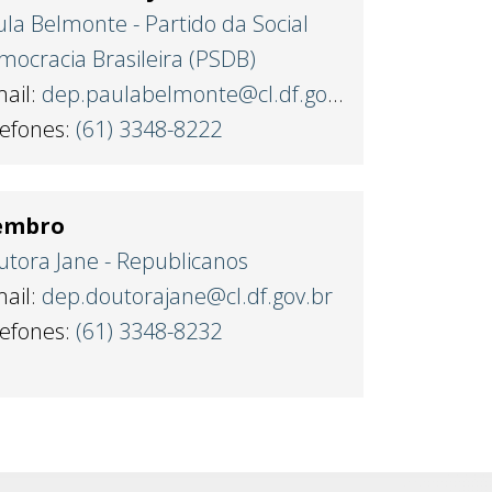
la Belmonte - Partido da Social
ocracia Brasileira (PSDB)
mail:
dep.paulabelmonte@cl.df.gov.br
lefones:
(61) 3348-8222
embro
utora Jane - Republicanos
mail:
dep.doutorajane@cl.df.gov.br
lefones:
(61) 3348-8232