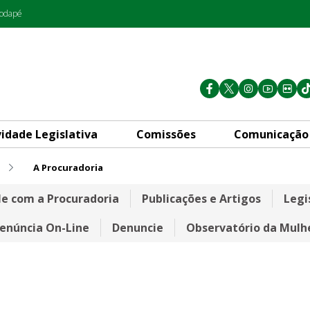
rodapé
vidade Legislativa
Comissões
Comunicação
A Procuradoria
le com a Procuradoria
Publicações e Artigos
Legi
enúncia On-Line
Denuncie
Observatório da Mulh