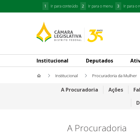
1
Ir para conteúdo
2
Ir para o menu
3
Ir para o 
Institucional
Deputados
Ati
Institucional
Procuradoria da Mulher
A Procuradoria
A Procuradoria
Ações
Fa
D
A Procuradoria