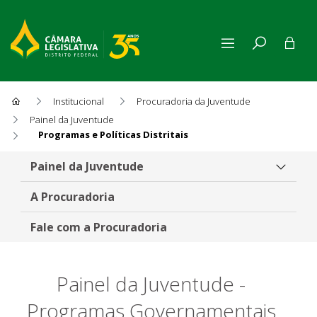
Institucional
Procuradoria da Juventude
Painel da Juventude
Programas e Políticas Distritais
Programas e Políticas Distrit
Painel da Juventude
A Procuradoria
Fale com a Procuradoria
Painel da Juventude -
Programas Governamentais