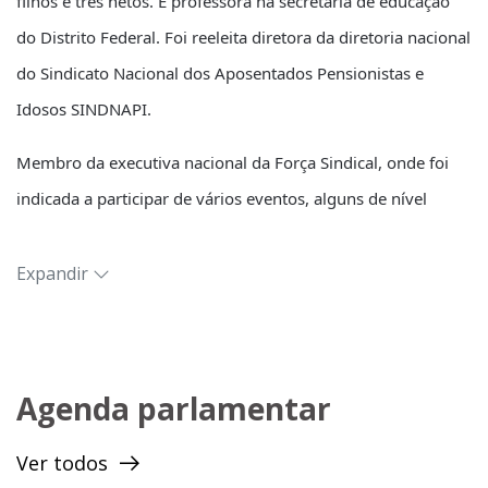
filhos e três netos. É professora na secretaria de educação
do Distrito Federal. Foi reeleita diretora da diretoria nacional
do Sindicato Nacional dos Aposentados Pensionistas e
Idosos SINDNAPI.
Membro da executiva nacional da Força Sindical, onde foi
indicada a participar de vários eventos, alguns de nível
internacional como o Fórum Social Mundial na Tunísia e
Conferência da ONU sobre Mudanças Climáticas (COP 20)
Expandir
no Peru, em dezembro de 2014.
É umas das fundadoras do partido Solidariedade e delegada
no Distrito Federal.
Agenda parlamentar
Também é presidente do Conselho de Segurança do Gama e
Ver todos
vice-presidente dos Conselhos de Segurança do DF. Além