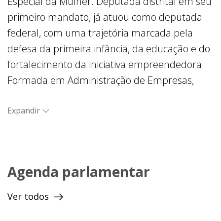
Especial da Mulher. Deputada distrital em seu
primeiro mandato, já atuou como deputada
federal, com uma trajetória marcada pela
defesa da primeira infância, da educação e do
fortalecimento da iniciativa empreendedora.
Formada em Administração de Empresas,
acredita que a geração de empregos e
oportunidades é caminho essencial para que
Expandir
mulheres conquistem autonomia e superem
situações de violência.
Agenda parlamentar
Ver todos