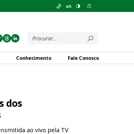
aA
Conhecimento
Fale Conosco
 Regionais dos Técnicos Indu
s dos
s
ransmitida ao vivo pela TV