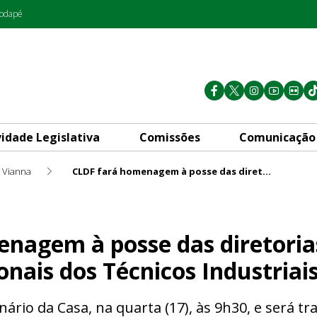
rodapé
vidade Legislativa
Comissões
Comunicação
e Vianna
CLDF fará homenagem à posse das diretorias dos Conselhos Regionais dos Técnicos Industriais
das diretorias dos Conselhos
nagem à posse das diretoria
nais dos Técnicos Industriai
enário da Casa, na quarta (17), às 9h30, e será t