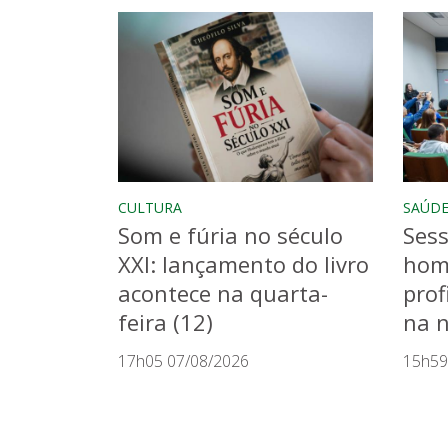
CULTURA
SAÚD
Som e fúria no século
Sess
XXI: lançamento do livro
hom
acontece na quarta-
prof
feira (12)
na n
17h05 07/08/2026
15h59