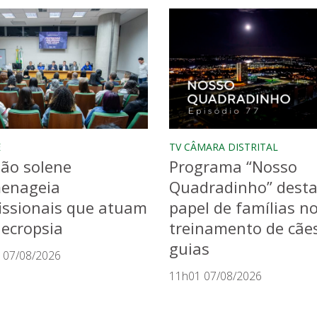
E
TV CÂMARA DISTRITAL
ão solene
Programa “Nosso
enageia
Quadradinho” dest
issionais que atuam
papel de famílias n
ecropsia
treinamento de cãe
guias
 07/08/2026
11h01 07/08/2026