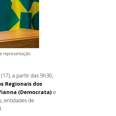
 de representação
(17), a partir das 9h30,
s Regionais dos
 Vianna (Democrata)
e
as, entidades de
l.