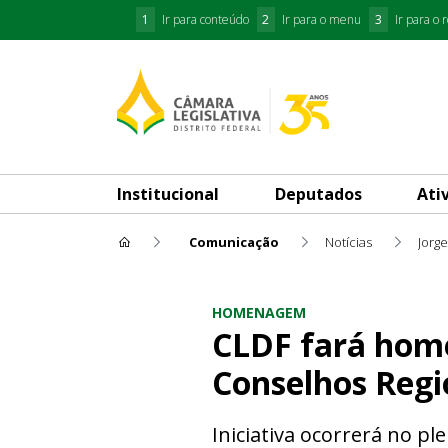
1
Ir para conteúdo
2
Ir para o menu
3
Ir para o 
Institucional
Deputados
Ati
Comunicação
Notícias
Jorg
CLDF fará homenagem à posse 
HOMENAGEM
CLDF fará home
Conselhos Regio
Iniciativa ocorrerá no pl