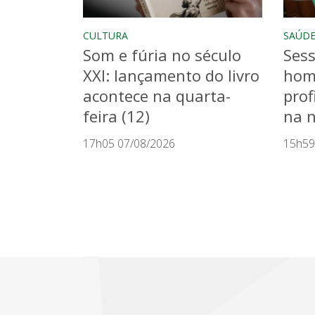
CULTURA
SAÚD
Som e fúria no século
Sess
XXI: lançamento do livro
hom
acontece na quarta-
prof
feira (12)
na n
17h05 07/08/2026
15h59