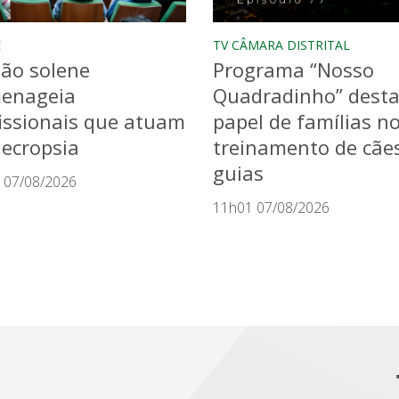
E
TV CÂMARA DISTRITAL
ão solene
Programa “Nosso
enageia
Quadradinho” dest
issionais que atuam
papel de famílias n
ecropsia
treinamento de cãe
guias
 07/08/2026
11h01 07/08/2026