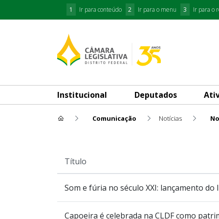
1
Ir para conteúdo
2
Ir para o menu
3
Ir para o 
Institucional
Deputados
Ati
Comunicação
Notícias
No
Notícia Aberta
Título
Som e fúria no século XXI: lançamento do l
Capoeira é celebrada na CLDF como patrim