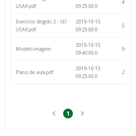
47803
USAR.pdf
09:25:00.0
Exercicio dirigido 2 - SEI
2019-10-15
51378
USAR.pdf
09:25:00.0
2019-10-15
Modelo imagem
50909
09:40:00.0
2019-10-15
Plano de aula.pdf
27190
09:25:00.0
1
Página
Página anterior
Próxima página