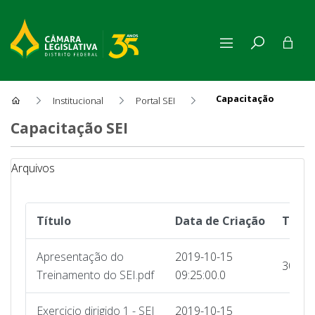
Capacitação
Institucional
Portal SEI
Capacitação
Capacitação SEI
Arquivos
Título
Data de Criação
Tama
Apresentação do
2019-10-15
30513
Treinamento do SEI.pdf
09:25:00.0
Exercicio dirigido 1 - SEI
2019-10-15