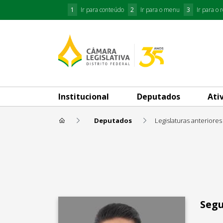
1
Ir para conteúdo
2
Ir para o menu
3
Ir para o 
Institucional
Deputados
Ati
Deputados
Legislaturas anteriores
Roosevelt Vilela
Segu