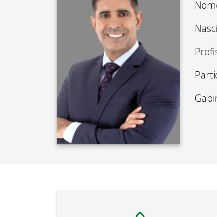
Nome
Nasc
Profi
Parti
Gabi