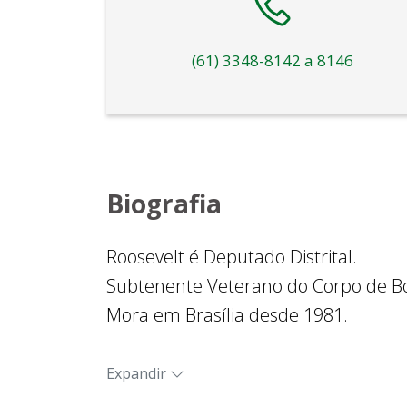
(61) 3348-8142 a 8146
Biografia
Roosevelt é Deputado Distrital.
Subtenente Veterano do Corpo de Bo
Mora em Brasília desde 1981.
Casado e pai de três filhos.
Bacharel em Direito.
Expandir
Mestre em Administração Pública.