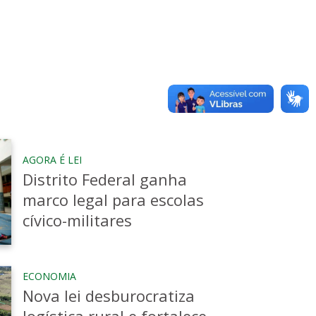
dangolândia, Núcleo Bandeirante e
 e condução e operação de viaturas.
beiro Militar.
AGORA É LEI
Distrito Federal ganha
marco legal para escolas
cívico-militares
ECONOMIA
Nova lei desburocratiza