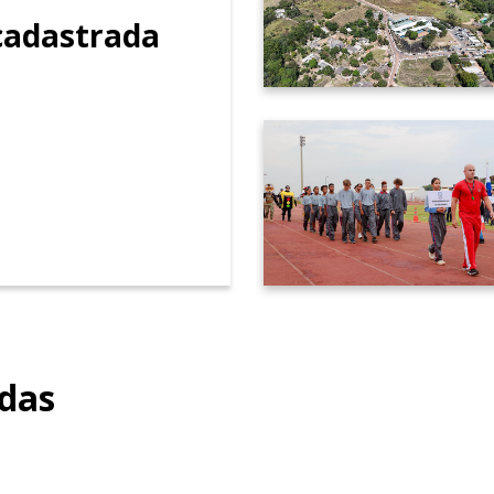
adastrada
adas