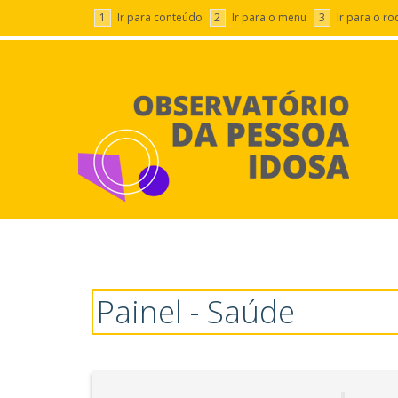
1
Ir para conteúdo
2
Ir para o menu
3
Ir para o r
Painel - Saúde - Observatóri
Painel - Saúde