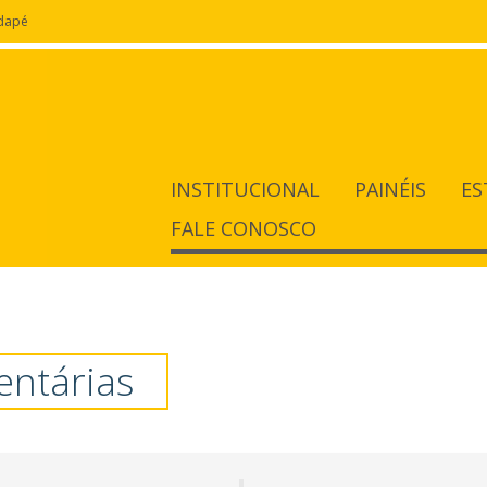
odapé
INSTITUCIONAL
PAINÉIS
ES
FALE CONOSCO
 - Observatório da Pessoa Id
entárias