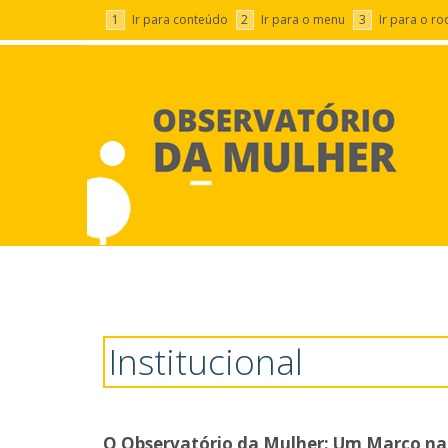
1
Ir para conteúdo
2
Ir para o menu
3
Ir para o r
Institucional - Observatório
Institucional
O Observatório da Mulher: Um Marco na