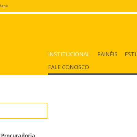
odapé
INSTITUCIONAL
PAINÉIS
EST
FALE CONOSCO
 da Mulher
 Procuradoria