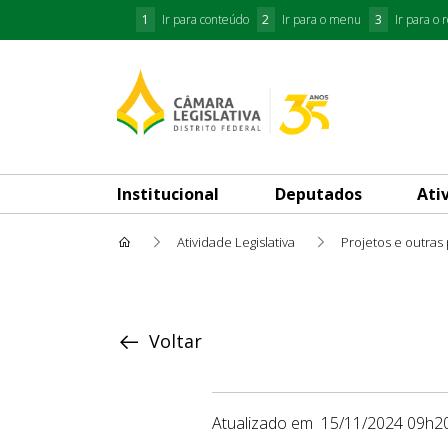
1
Ir para conteúdo
2
Ir para o menu
3
Ir para o 
Institucional
Deputados
Ati
Atividade Legislativa
Projetos e outras
Proposição
Voltar
Atualizado em
15/11/2024 09h2