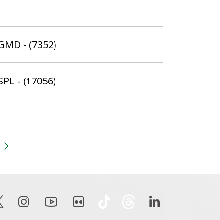
 GMD - (7352)
SPL - (17056)
gina
 anterior
Próxima página