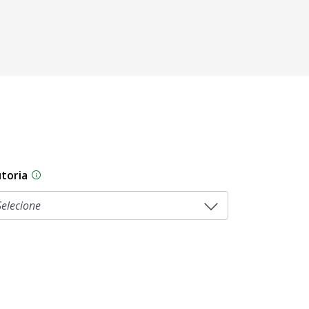
toria
As proposições legislativas na CLDF podem ser origi