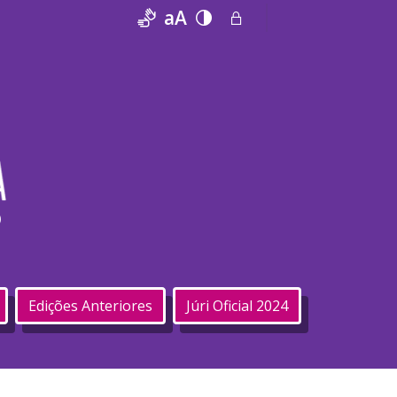
aA
O
Edições Anteriores
Júri Oficial 2024