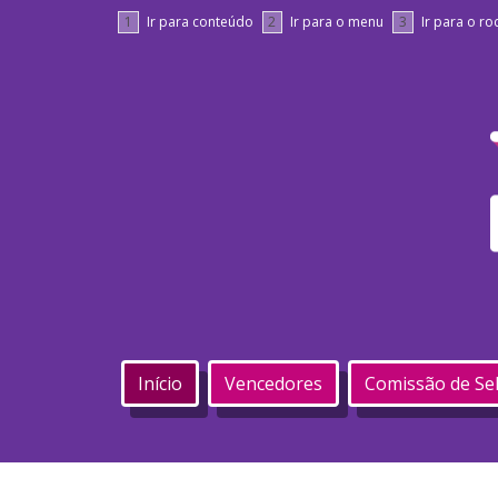
1
Ir para conteúdo
2
Ir para o menu
3
Ir para o r
Início
Vencedores
Comissão de Se
Início - Troféu Câmara Legisl