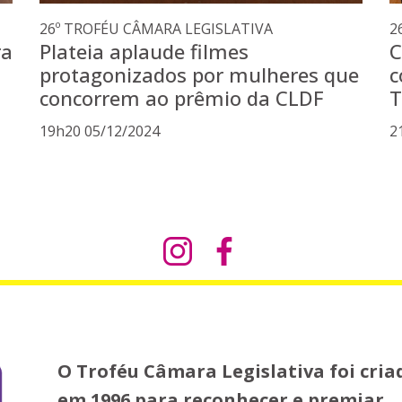
26º TROFÉU CÂMARA LEGISLATIVA
2
ra
Plateia aplaude filmes
C
protagonizados por mulheres que
c
concorrem ao prêmio da CLDF
T
19h20 05/12/2024
2
O Troféu Câmara Legislativa foi cria
em 1996 para reconhecer e premiar