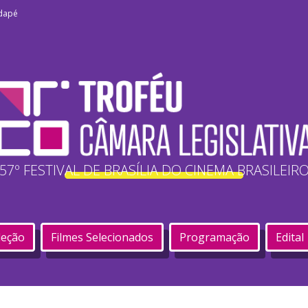
odapé
57º FESTIVAL DE BRASÍLIA DO CINEMA BRASILEIR
leção
Filmes Selecionados
Programação
Edital
ativa 2024