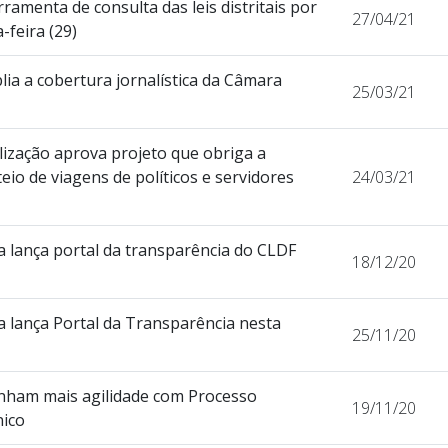
rramenta de consulta das leis distritais por
27/04/21
-feira (29)
ia a cobertura jornalística da Câmara
25/03/21
lização aprova projeto que obriga a
eio de viagens de políticos e servidores
24/03/21
a lança portal da transparência do CLDF
18/12/20
a lança Portal da Transparência nesta
25/11/20
nham mais agilidade com Processo
19/11/20
nico