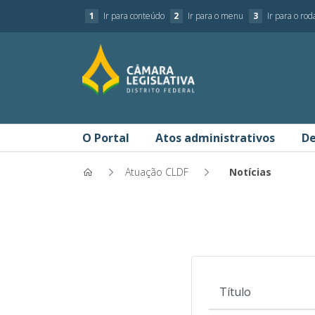
1
Ir para conteúdo
2
Ir para o menu
3
Ir para o ro
O Portal
Atos administrativos
De
Atuação CLDF
Notícias
Notícias - Portal da Transpar
Título