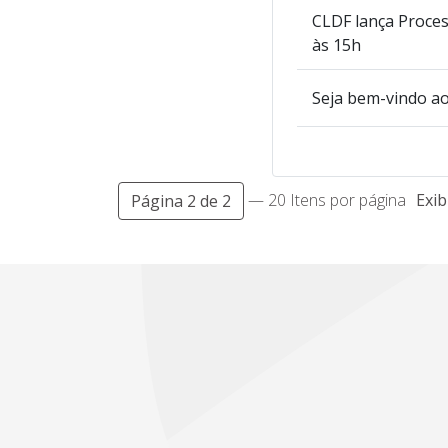
CLDF lança Process
às 15h
Seja bem-vindo a
— 20 Itens por página
Exib
Página 2 de 2