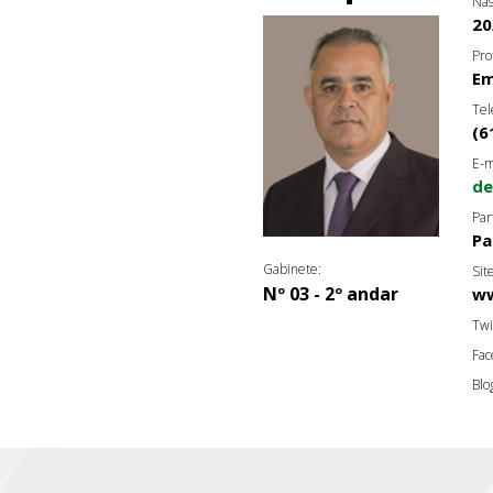
Nas
20
Pro
Em
Tel
(6
E-m
d
Par
Pa
Gabinete:
Sit
Nº 03 - 2º andar
w
Twi
Fac
Blo