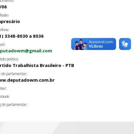
cimento:
/06
fissão:
presário
efone:
1) 3348-8030 a 8036
ail:
eputadowm@gmail.com
tido político:
rtido Trabalhista Brasileiro - PTB
e do parlamentar:
ww.deputadowm.com.br
tter:
ebook:
g do parlamentar: