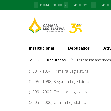
1
Ir para conteúdo
2
Ir para o menu
3
Ir para o 
Institucional
Deputados
Ati
Deputados
Legislaturas anteriores
Washington Mesquita
(1991 - 1994) Primeira Legislatura
(1995 - 1998) Segunda Legislatura
(1999 - 2002) Terceira Legislatura
(2003 - 2006) Quarta Legislatura