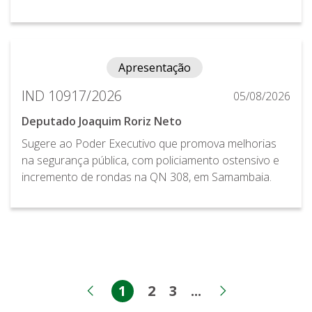
Apresentação
IND 10917/2026
05/08/2026
Deputado Joaquim Roriz Neto
Sugere ao Poder Executivo que promova melhorias
na segurança pública, com policiamento ostensivo e
incremento de rondas na QN 308, em Samambaia.
1
2
3
...
Página
Página
Página
Páginas interme
Página anterior
Próxima pá