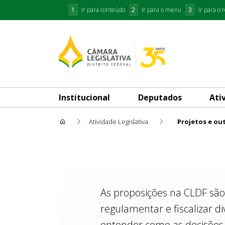
1
Ir para conteúdo
2
Ir para o menu
3
Ir para o 
Institucional
Deputados
Ati
Atividade Legislativa
Projetos e ou
Projetos e outras Proposiçõe
As proposições na CLDF são
regulamentar e fiscalizar d
entender como as decisões 