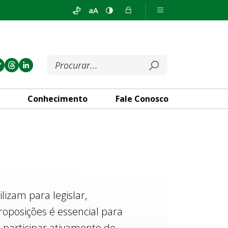
aA
Conhecimento
Fale Conosco
izam para legislar,
roposições é essencial para
 participar ativamente do