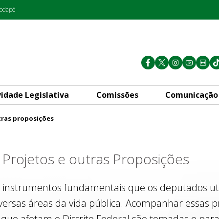
rodapé
vidade Legislativa
Comissões
Comunicação
tras proposições
s
Projetos e outras Proposições
 instrumentos fundamentais que os deputados util
iversas áreas da vida pública. Acompanhar essas p
que afetam o Distrito Federal são tomadas e para