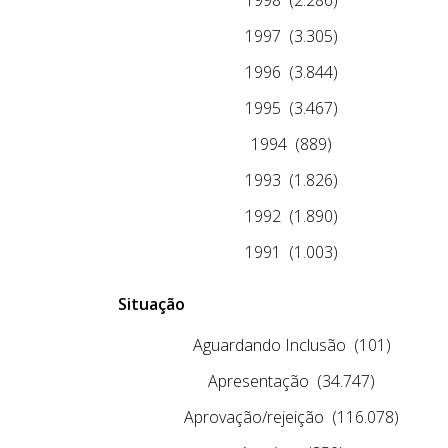
1997
(3.305)
1996
(3.844)
1995
(3.467)
1994
(889)
1993
(1.826)
1992
(1.890)
1991
(1.003)
Situação
Aguardando Inclusão
(101)
Apresentação
(34.747)
Aprovação/rejeição
(116.078)