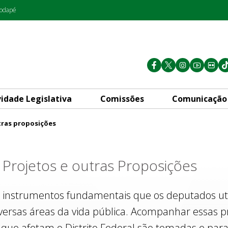
rodapé
vidade Legislativa
Comissões
Comunicação
tras proposições
s
Projetos e outras Proposições
 instrumentos fundamentais que os deputados util
iversas áreas da vida pública. Acompanhar essas p
que afetam o Distrito Federal são tomadas e para