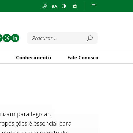
aA
Conhecimento
Fale Conosco
izam para legislar,
roposições é essencial para
 participar ativamente do