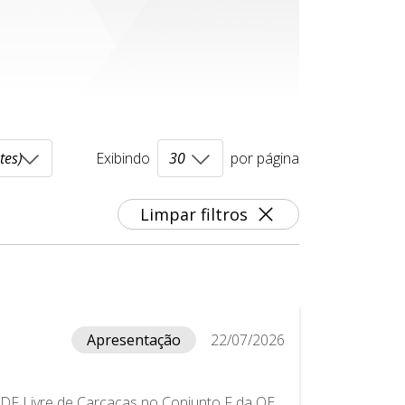
Exibindo
por página
Limpar filtros
Apresentação
22/07/2026
DF Livre de Carcaças no Conjunto F da QE