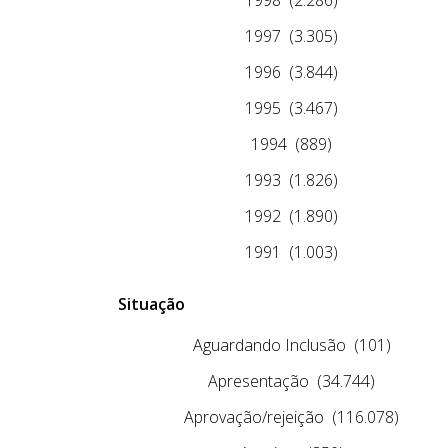
1997
(3.305)
1996
(3.844)
1995
(3.467)
1994
(889)
1993
(1.826)
1992
(1.890)
1991
(1.003)
Situação
Aguardando Inclusão
(101)
Apresentação
(34.744)
Aprovação/rejeição
(116.078)