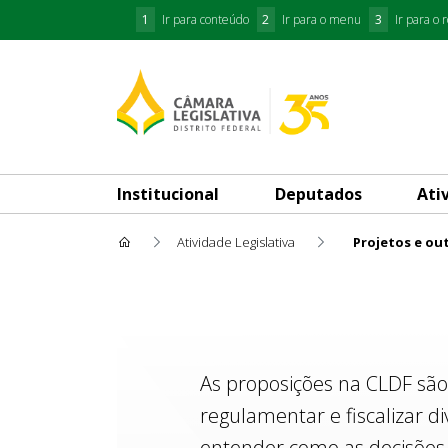
1
Ir para conteúdo
2
Ir para o menu
3
Ir para o 
Institucional
Deputados
Ati
Atividade Legislativa
Projetos e ou
Projetos e outras Proposiçõe
As proposições na CLDF são
regulamentar e fiscalizar d
entender como as decisões 