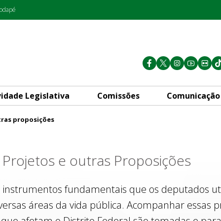
rodapé
vidade Legislativa
Comissões
Comunicação
tras proposições
s
Projetos e outras Proposições
 instrumentos fundamentais que os deputados util
iversas áreas da vida pública. Acompanhar essas p
que afetam o Distrito Federal são tomadas e para