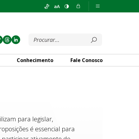
aA
Conhecimento
Fale Conosco
izam para legislar,
roposições é essencial para
 participar ativamente do