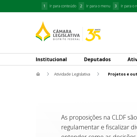
1
Ir para conteúdo
2
Ir para o menu
3
Ir para o 
Institucional
Deputados
Ati
Atividade Legislativa
Projetos e ou
Projetos e outras Proposiçõe
As proposições na CLDF são
regulamentar e fiscalizar d
entender como as decisões 