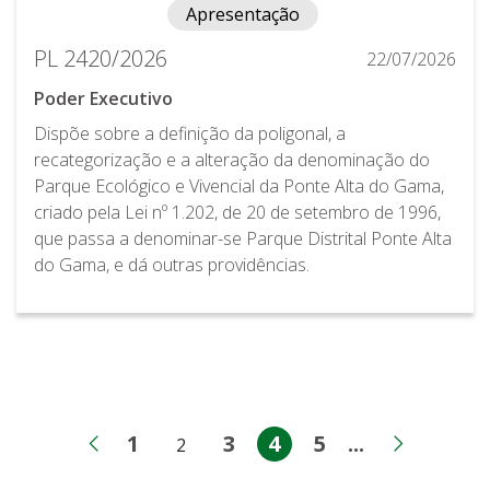
Apresentação
PL 2420/2026
22/07/2026
Poder Executivo
Dispõe sobre a definição da poligonal, a
recategorização e a alteração da denominação do
Parque Ecológico e Vivencial da Ponte Alta do Gama,
criado pela Lei nº 1.202, de 20 de setembro de 1996,
que passa a denominar-se Parque Distrital Ponte Alta
do Gama, e dá outras providências.
1
3
4
5
...
2
Página
Página
Página
Página
Páginas int
Página anterior
Próxim
Página