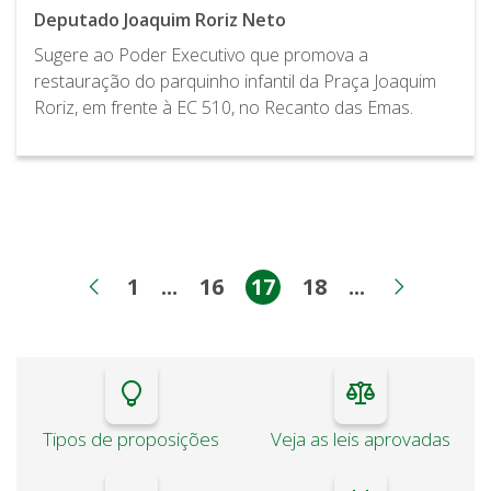
Deputado Joaquim Roriz Neto
Sugere ao Poder Executivo que promova a
restauração do parquinho infantil da Praça Joaquim
Roriz, em frente à EC 510, no Recanto das Emas.
1
...
16
17
18
...
Página
Páginas intermediárias
Página
Página
Página
Páginas int
Página anterior
Próxim
Tipos de proposições
Veja as leis aprovadas