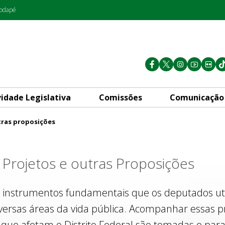
rodapé
vidade Legislativa
Comissões
Comunicação
tras proposições
s
Projetos e outras Proposições
 instrumentos fundamentais que os deputados util
iversas áreas da vida pública. Acompanhar essas p
que afetam o Distrito Federal são tomadas e para