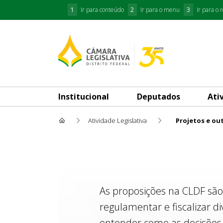
1
Ir para conteúdo
2
Ir para o menu
3
Ir para o 
Institucional
Deputados
Ati
Atividade Legislativa
Projetos e ou
Projetos e outras Proposiçõe
As proposições na CLDF são
regulamentar e fiscalizar d
entender como as decisões 