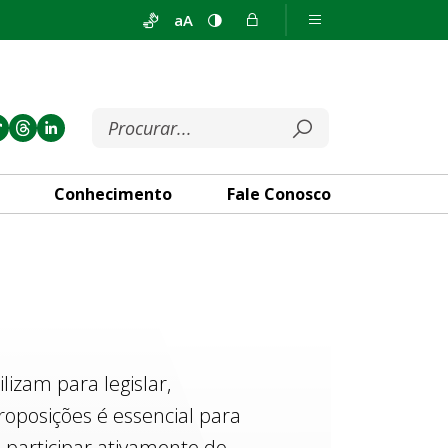
aA
Conhecimento
Fale Conosco
izam para legislar,
roposições é essencial para
 participar ativamente do