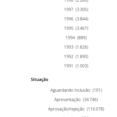
1997
(3.305)
1996
(3.844)
1995
(3.467)
1994
(889)
1993
(1.826)
1992
(1.890)
1991
(1.003)
Situação
Aguardando Inclusão
(101)
Apresentação
(34.746)
Aprovação/rejeição
(116.078)