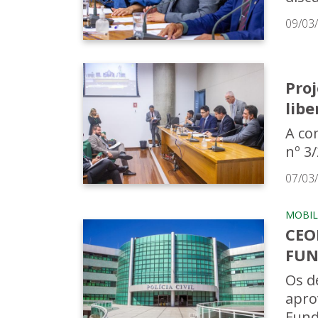
09/03
Pro
lib
A co
nº 3
07/03
MOBIL
CEO
FUN
Os d
apro
Fund.