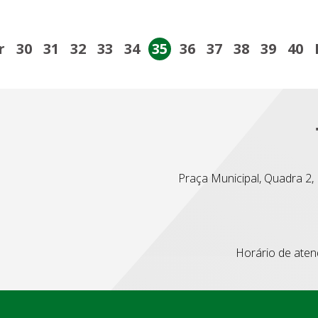
r
30
31
32
33
34
35
36
37
38
39
40
Praça Municipal, Quadra 2, L
Horário de atend