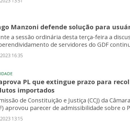
/2023 13:51
ago Manzoni defende solução para usuár
nte a sessão ordinária desta terça-feira a discu
perendividamento de servidores do GDF continu
/2023 16:35
IDADE
 aprova PL que extingue prazo para rec
dutos importados
missão de Constituição e Justiça (CCJ) da Câmara 
F) aprovou parecer de admissibilidade sobre o PL
/2023 13:15