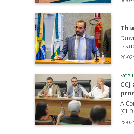
06/03
Thi
Dura
o su
28/02
MOBIL
CCJ
pro
A Co
(CLD
28/02