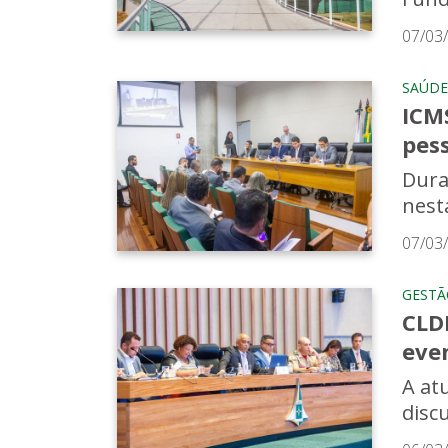
07/03
SAÚDE
ICM
pes
Dura
nest
07/03
GESTÃ
CLDF
eve
A at
disc