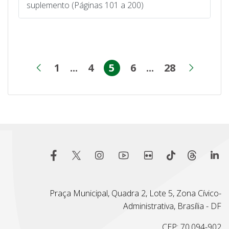
suplemento (Páginas 101 a 200)
1
...
4
5
6
...
28
Página
Páginas intermediárias
Página
Página
Página
Páginas inter
Página
Página anterior
Próxi
Praça Municipal, Quadra 2, Lote 5, Zona Cívico-
Administrativa, Brasília - DF
CEP: 70.094-902