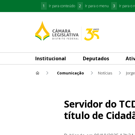
1
Ir para conteúdo
2
Ir para o menu
3
Ir para o 
Institucional
Deputados
Ati
Comunicação
Notícias
Jorg
Servidor do TCDF há mais de 
Servidor do TCD
título de Cida