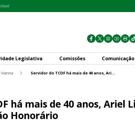
rodapé
vidade Legislativa
Comissões
Comunicação
e Vianna
Servidor do TCDF há mais de 40 anos, Ariel Lima recebe título de Cidadão Honorário
40 anos, Ariel Lima recebe tí
F há mais de 40 anos, Ariel 
dão Honorário