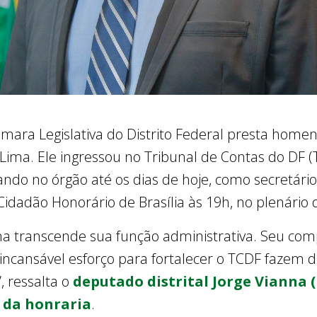
Câmara Legislativa do Distrito Federal presta home
as Lima. Ele ingressou no Tribunal de Contas do D
uando no órgão até os dias de hoje, como secretári
Cidadão Honorário de Brasília às 19h, no plenário d
ima transcende sua função administrativa. Seu com
ncansável esforço para fortalecer o TCDF fazem d
”, ressalta o
deputado distrital Jorge Vianna (
 da honraria
.