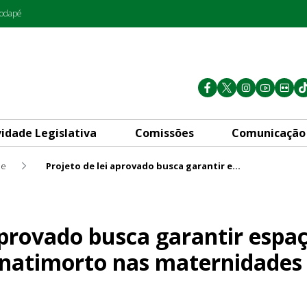
rodapé
vidade Legislativa
Comissões
Comunicação
de
Projeto de lei aprovado busca garantir espaço para parturiente de natimorto nas maternidades
a garantir espaço para partu
aprovado busca garantir espa
 natimorto nas maternidades