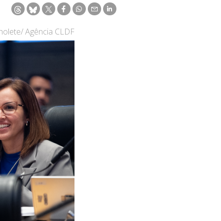
holete/ Agência CLDF