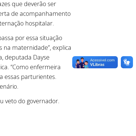
tazes que deverão ser
 oferta de acompanhamento
nternação hospitalar.
passa por essa situação
es na maternidade”, explica
ra, deputada Dayse
lica. “Como enfermeira
ra essas parturientes.
enário.
u veto do governador.