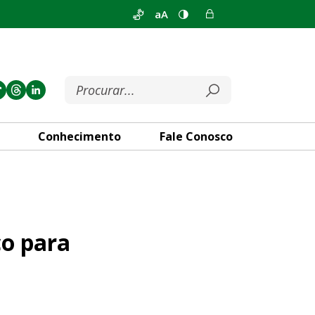
aA
Conhecimento
Fale Conosco
riente de natimorto nas mate
ço para