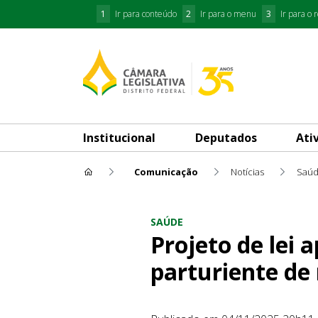
1
Ir para conteúdo
2
Ir para o menu
3
Ir para o 
Institucional
Deputados
Ati
Comunicação
Notícias
Saú
Projeto de lei aprovado busc
SAÚDE
Projeto de lei 
parturiente de