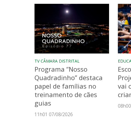
TV CÂMARA DISTRITAL
EDUC
Programa “Nosso
Esco
Quadradinho” destaca
Proj
papel de famílias no
vai 
treinamento de cães
cria
guias
08h00
11h01 07/08/2026